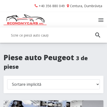
Skip
Skip
+40 356 880 049
Centura, Dumbrăvița
to
to
navigation
content
TO
NA
Caută:
CAUT
Piese auto Peugeot
3 de
piese