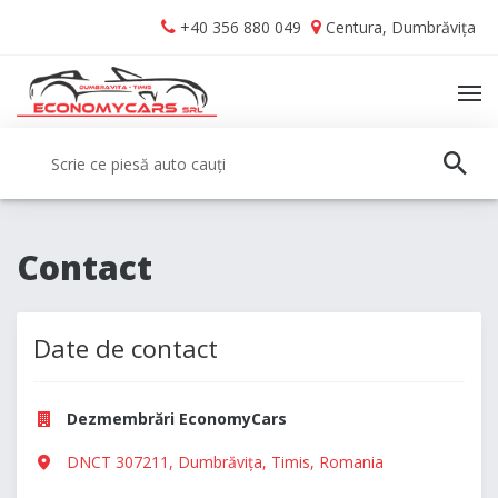
Skip
Skip
+40 356 880 049
Centura, Dumbrăvița
to
to
navigation
content
TO
NA
Caută:
CAUT
Contact
Date de contact
Dezmembrări EconomyCars
DNCT 307211, Dumbrăvița, Timis, Romania