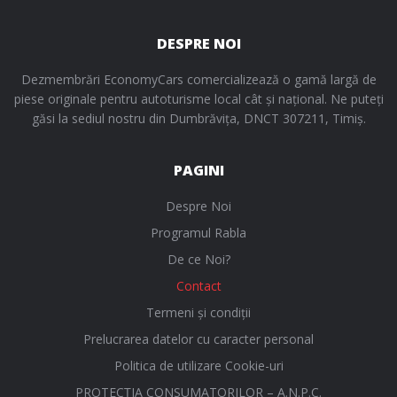
DESPRE NOI
Dezmembrări EconomyCars comercializează o gamă largă de
piese originale pentru autoturisme local cât și național. Ne puteți
găsi la sediul nostru din Dumbrăvița, DNCT 307211, Timiș.
PAGINI
Despre Noi
Programul Rabla
De ce Noi?
Contact
Termeni și condiții
Prelucrarea datelor cu caracter personal
Politica de utilizare Cookie-uri
PROTECŢIA CONSUMATORILOR – A.N.P.C.