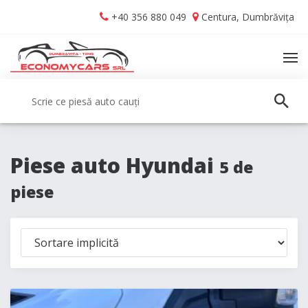
Skip
Skip
+40 356 880 049
Centura, Dumbrăvița
to
to
navigation
content
TO
NA
Caută:
CAUT
Piese auto Hyundai
5 de
piese