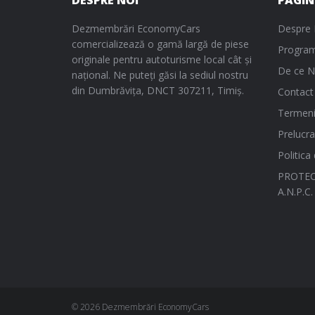
DESPRE NOI
PAGIN
Dezmembrări EconomyCars
Despre 
comercializează o gamă largă de piese
Program
originale pentru autoturisme local cât și
De ce N
național. Ne puteți găsi la sediul nostru
din Dumbrăvița, DNCT 307211, Timiș.
Contact
Termeni 
Prelucra
Politica
PROTEC
A.N.P.C.
© 2026 Dezmembrări EconomyCars