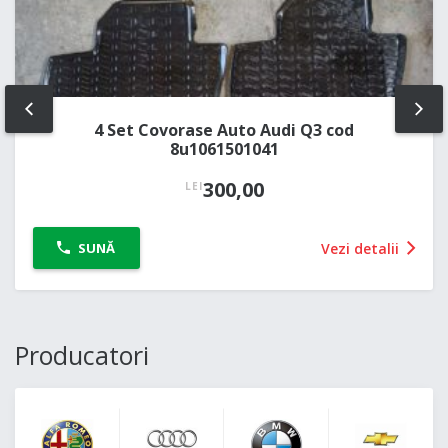
PREV
NE
4 Set Covorase Auto Audi Q3 cod
8u1061501041
300,00
LEI
Vezi detalii
SUNĂ
Producatori