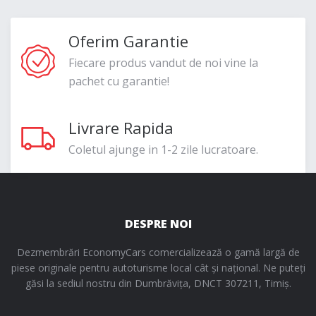
Oferim Garantie
Fiecare produs vandut de noi vine la
pachet cu garantie!
Livrare Rapida
Coletul ajunge in 1-2 zile lucratoare.
DESPRE NOI
Dezmembrări EconomyCars comercializează o gamă largă de
piese originale pentru autoturisme local cât și național. Ne puteți
găsi la sediul nostru din Dumbrăvița, DNCT 307211, Timiș.