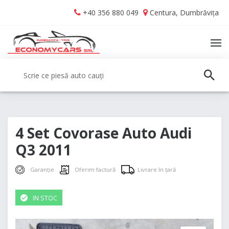
Skip
Skip
+40 356 880 049
Centura, Dumbrăvița
to
to
navigation
content
TO
NA
Caută:
CAUT
4 Set Covorase Auto Audi
Q3 2011
Garanție
Oferim factură
Livrare în țară
IN STOC