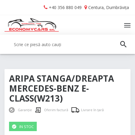
Skip
Skip
+40 356 880 049
Centura, Dumbrăvița
to
to
navigation
content
TO
NA
Caută:
CAUT
ARIPA STANGA/DREAPTA
MERCEDES-BENZ E-
CLASS(W213)
Garanție
Oferim factură
Livrare în țară
IN STOC