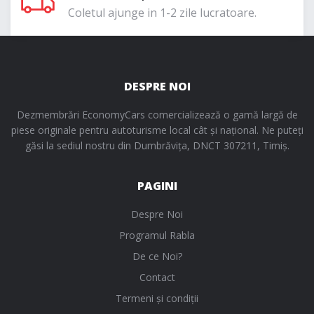
Coletul ajunge in 1-2 zile lucratoare.
DESPRE NOI
Dezmembrări EconomyCars comercializează o gamă largă de
piese originale pentru autoturisme local cât și național. Ne puteți
găsi la sediul nostru din Dumbrăvița, DNCT 307211, Timiș.
PAGINI
Despre Noi
Programul Rabla
De ce Noi?
Contact
Termeni și condiții