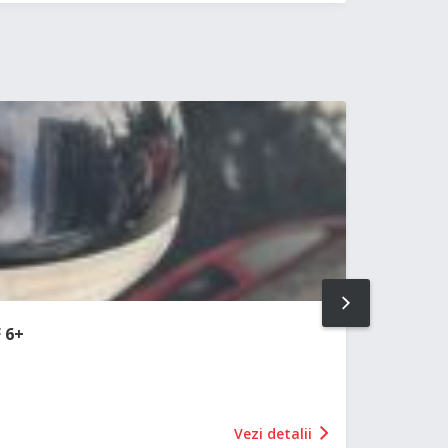
NEXT
 6+
Vezi detalii