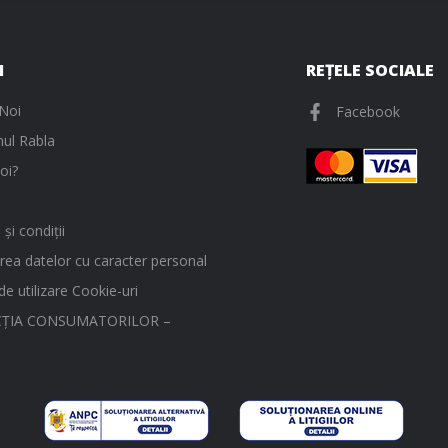
I
REȚELE SOCIALE
Noi
Facebook
ul Rabla
oi?
și condiții
rea datelor cu caracter personal
 de utilizare Cookie-uri
ŢIA CONSUMATORILOR –