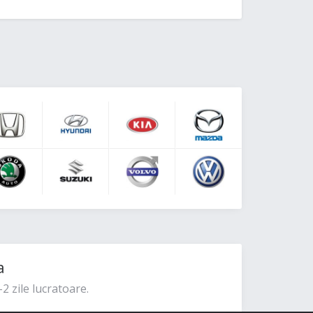
a
2 zile lucratoare.