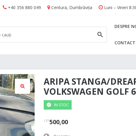
+40 356 880 049
Centura, Dumbrăvița
Luni – Vineri 8:
DESPRE N
CONTACT
CAUTĂ
ARIPA STANGA/DREA
VOLKSWAGEN GOLF 6
🔍
IN STOC
500,00
LEI