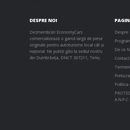
DESPRE NOI
PAGIN
Dezmembrări EconomyCars
Despre 
comercializează o gamă largă de piese
Program
originale pentru autoturisme local cât și
De ce N
național. Ne puteți găsi la sediul nostru
din Dumbrăvița, DNCT 307211, Timiș.
Contact
Termeni 
Prelucra
Politica
PROTEC
A.N.P.C.