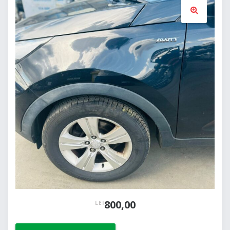
🔍
800,00
LEI