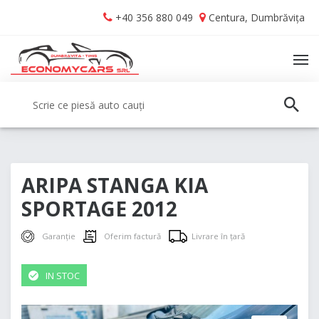
Skip
Skip
+40 356 880 049
Centura, Dumbrăvița
to
to
navigation
content
TO
NA
Caută:
CAUT
ARIPA STANGA KIA
SPORTAGE 2012
Garanție
Oferim factură
Livrare în țară
IN STOC