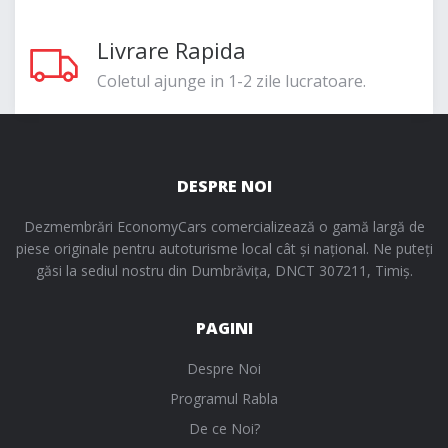
Livrare Rapida
Coletul ajunge in 1-2 zile lucratoare.
DESPRE NOI
Dezmembrări EconomyCars comercializează o gamă largă de
piese originale pentru autoturisme local cât și național. Ne puteți
găsi la sediul nostru din Dumbrăvița, DNCT 307211, Timiș.
PAGINI
Despre Noi
Programul Rabla
De ce Noi?