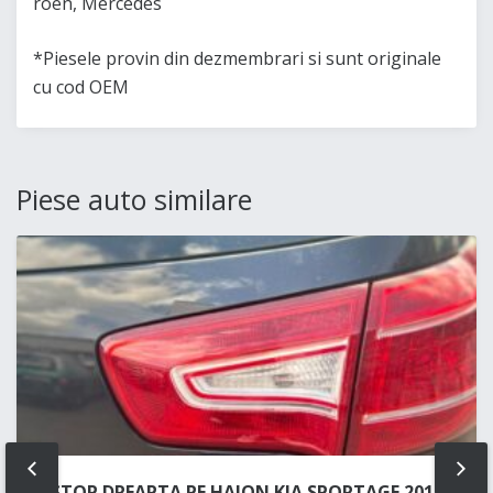
roen, Mercedes
*Piesele provin din dezmembrari si sunt originale
cu cod OEM
Piese auto similare
PREV
NE
STOP DREAPTA PE HAION KIA SPORTAGE 2012