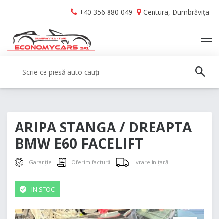
Skip
Skip
+40 356 880 049
Centura, Dumbrăvița
to
to
navigation
content
TO
NA
Caută:
CAUT
ARIPA STANGA / DREAPTA
BMW E60 FACELIFT
Garanție
Oferim factură
Livrare în țară
IN STOC