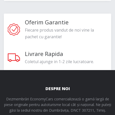
Oferim Garantie
Fiecare produs vandut de noi vine la
pachet cu garantie!
Livrare Rapida
Coletul ajunge in 1-2 zile lucratoare.
DESPRE NOI
Dezmembrări EconomyCars comercializează o gamă largă de
piese originale pentru autoturisme local cât și național. Ne puteți
găsi la sediul nostru din Dumbrăvița, DNCT 307211, Timiș.