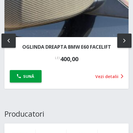
PREV
NE
OGLINDA DREAPTA BMW E60 FACELIFT
400,00
LEI
Vezi detalii
SUNĂ
Producatori