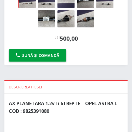
500,00
LEI
SUNĂ ȘI COMANDĂ
DESCRIEREA PIESEI
AX PLANETARA 1.2vTi 6TREPTE – OPEL ASTRA L –
COD : 9825391080