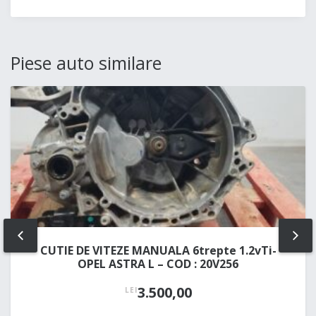
Piese auto similare
PREV
NE
CUTIE DE VITEZE MANUALA 6trepte 1.2vTi-
OPEL ASTRA L – COD : 20V256
3.500,00
LEI