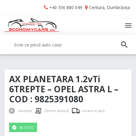
Skip
Skip
+40 356 880 049
Centura, Dumbrăvița
to
to
navigation
content
TO
NA
Caută:
CAUT
AX PLANETARA 1.2vTi
6TREPTE – OPEL ASTRA L –
COD : 9825391080
Garanție
Oferim factură
Livrare în țară
IN STOC