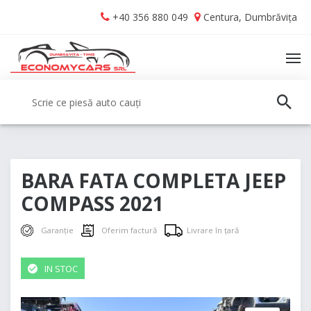
Skip
Skip
+40 356 880 049
Centura, Dumbrăvița
to
to
navigation
content
TO
NA
Caută:
CAUT
BARA FATA COMPLETA JEEP
COMPASS 2021
Garanție
Oferim factură
Livrare în țară
IN STOC