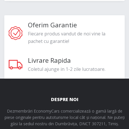
Oferim Garantie
Fiecare produs vandut de noi vine la
pachet cu garantie!
Livrare Rapida
Coletul ajunge in 1-2 zile lucratoare.
DESPRE NOI
Dezmembrări EconomyCars comercializează o gamă largă de
piese originale pentru autoturisme local cât și național. Ne puteți
găsi la sediul nostru din Dumbrăvița, DNCT 307211, Timiș.