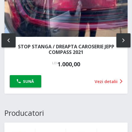
PREV
NE
STOP STANGA / DREAPTA CAROSERIE JEPP
COMPASS 2021
1.000,00
LEI
Vezi detalii
SUNĂ
Producatori