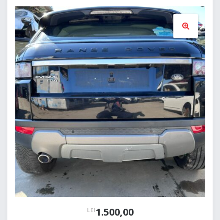
🔍
1.500,00
LEI