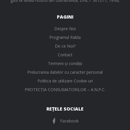
găsi la sediul nostru din Dumbrăvița, DNCT 307211, Timiș.
PAGINI
Despre Noi
Programul Rabla
De ce Noi?
Contact
Termeni și condiții
Prelucrarea datelor cu caracter personal
Politica de utilizare Cookie-uri
PROTECŢIA CONSUMATORILOR – A.N.P.C.
REȚELE SOCIALE
Facebook