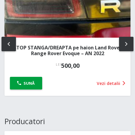
STOP STANGA/DREAPTA pe haion Land Rover
PREV
NE
Range Rover Evoque – AN 2022
500,00
LEI
Vezi detalii
SUNĂ
Producatori