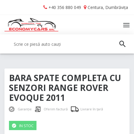
Skip
Skip
+40 356 880 049
Centura, Dumbrăvița
to
to
navigation
content
TO
NA
Caută:
CAUT
BARA SPATE COMPLETA CU
SENZORI RANGE ROVER
EVOQUE 2011
Garanție
Oferim factură
Livrare în țară
IN STOC