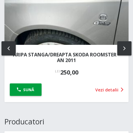
PREV
NE
ARIPA STANGA/DREAPTA SKODA ROOMSTER –
AN 2011
250,00
LEI
Vezi detalii
SUNĂ
Producatori