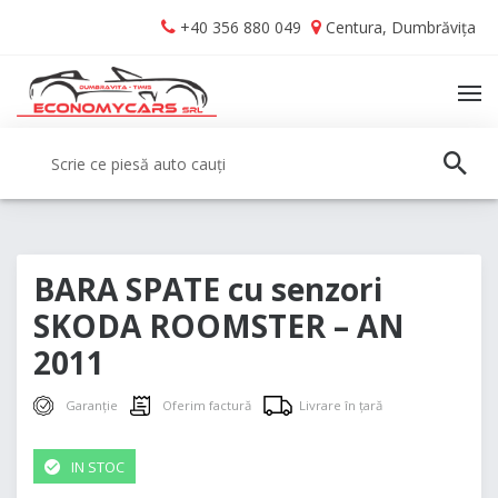
Skip
Skip
+40 356 880 049
Centura, Dumbrăvița
to
to
navigation
content
TO
NA
Caută:
CAUT
BARA SPATE cu senzori
SKODA ROOMSTER – AN
2011
Garanție
Oferim factură
Livrare în țară
IN STOC