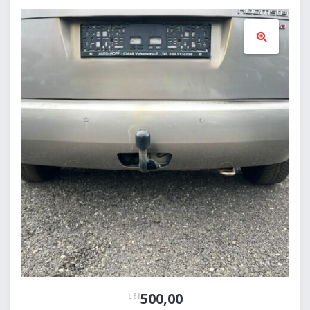
🔍
500,00
LEI