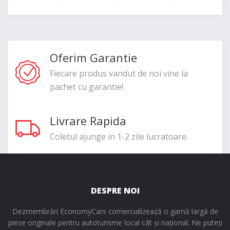
Oferim Garantie
Fiecare produs vandut de noi vine la
pachet cu garantie!
Livrare Rapida
Coletul ajunge in 1-2 zile lucratoare.
DESPRE NOI
Dezmembrări EconomyCars comercializează o gamă largă de
piese originale pentru autoturisme local cât și național. Ne puteți