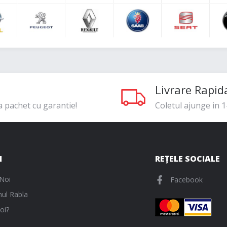
Livrare Rapid
a pachet cu garantie!
Coletul ajunge in 1-
I
REȚELE SOCIALE
Noi
Facebook
ul Rabla
oi?