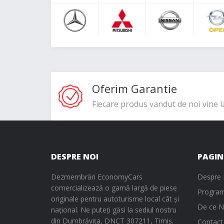
Oferim Garantie
Fiecare produs vandut de noi vine l
DESPRE NOI
PAGIN
Dezmembrări EconomyCars
Despre 
comercializează o gamă largă de piese
Program
originale pentru autoturisme local cât și
De ce N
național. Ne puteți găsi la sediul nostru
din Dumbrăvița, DNCT 307211, Timiș.
Contact