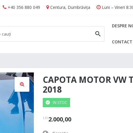
+40 356 880 049
Centura, Dumbrăvița
Luni – Vineri 8:
DESPRE N
CONTACT
CAUTĂ
CAPOTA MOTOR VW 
2018
🔍
IN STOC
2.000,00
LEI