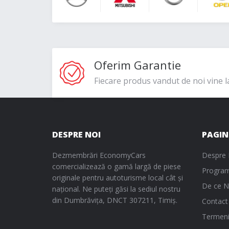
Oferim Garantie
Fiecare produs vandut de noi vine l
DESPRE NOI
PAGIN
Dezmembrări EconomyCars
Despre 
comercializează o gamă largă de piese
Program
originale pentru autoturisme local cât și
De ce N
național. Ne puteți găsi la sediul nostru
din Dumbrăvița, DNCT 307211, Timiș.
Contact
Termeni 