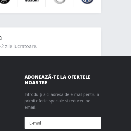
a
2 zile lucratoare.
ABONEAZĂ-TE LA OFERTELE
NOASTRE
Introdu-ți aici adresa de e-mail pentru a
primii oferte speciale si reduceri pe
email.