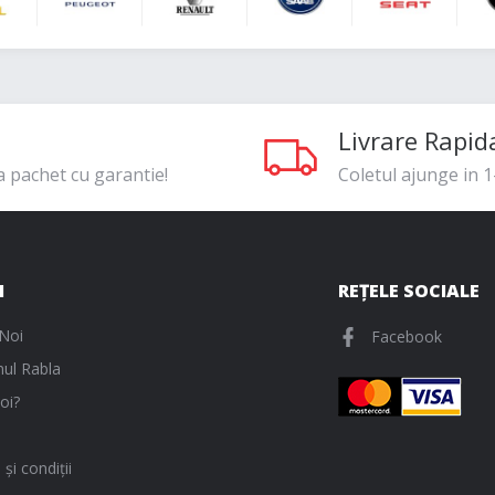
Livrare Rapid
a pachet cu garantie!
Coletul ajunge in 1-
I
REȚELE SOCIALE
Noi
Facebook
ul Rabla
oi?
și condiții