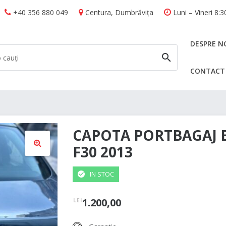
+40 356 880 049
Centura, Dumbrăvița
Luni – Vineri 8:
DESPRE N
CONTACT
CAUTĂ
CAPOTA PORTBAGAJ 
F30 2013
🔍
IN STOC
1.200,00
LEI