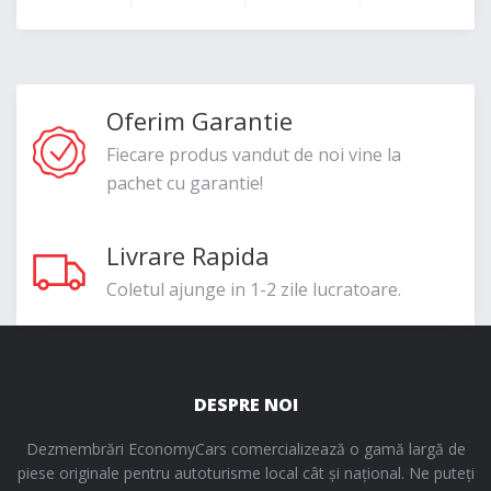
Oferim Garantie
Fiecare produs vandut de noi vine la
pachet cu garantie!
Livrare Rapida
Coletul ajunge in 1-2 zile lucratoare.
DESPRE NOI
Dezmembrări EconomyCars comercializează o gamă largă de
piese originale pentru autoturisme local cât și național. Ne puteți