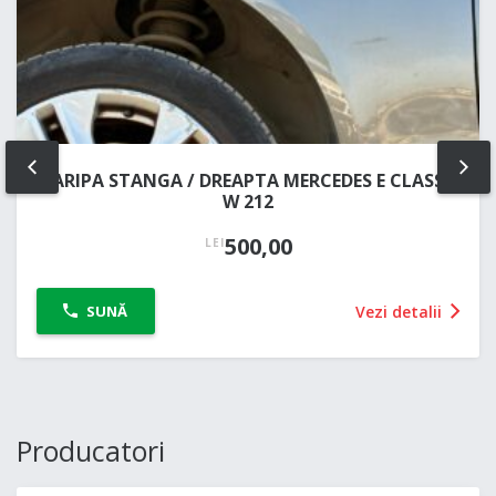
ARIPA STANGA / DREAPTA MERCEDES E CLASS
PREV
NE
W 212
500,00
LEI
Vezi detalii
SUNĂ
Producatori