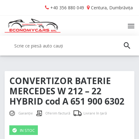
Skip
Skip
+40 356 880 049
Centura, Dumbrăvița
to
to
navigation
content
TO
NA
Caută:
CAUT
CONVERTIZOR BATERIE
MERCEDES W 212 – 22
HYBRID cod A 651 900 6302
Garanție
Oferim factură
Livrare în țară
IN STOC