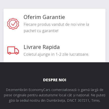
Oferim Garantie
Fiecare produs vandut de noi vine la
pachet cu garantie!
Livrare Rapida
Coletul ajunge in 1-2 zile lucratoare.
DESPRE NOI
Dezmembrări EconomyCars comercializează o gamă largă de
piese originale pentru autoturisme local cât și național. Ne puteți
găsi la sediul nostru din Dumbrăvița, DNCT 307211, Timiș.