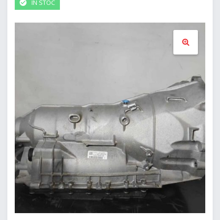
IN STOC
🔍