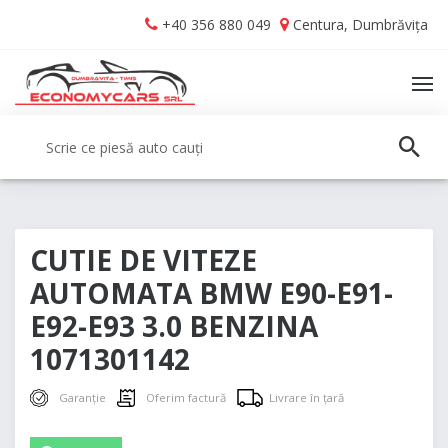
Skip
Skip
+40 356 880 049
Centura, Dumbrăvița
to
to
navigation
content
TO
NA
Caută:
CAUT
CUTIE DE VITEZE
AUTOMATA BMW E90-E91-
E92-E93 3.0 BENZINA
1071301142
Garanție
Oferim factură
Livrare în țară