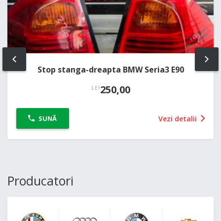
PREV
NE
Stop stanga-dreapta BMW Seria3 E90
250,00
LEI
Vezi detalii
SUNĂ
Producatori