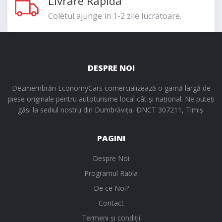
Livrare Rapida
Coletul ajunge in 1-2 zile lucratoare.
DESPRE NOI
Dezmembrări EconomyCars comercializează o gamă largă de
piese originale pentru autoturisme local cât și național. Ne puteți
găsi la sediul nostru din Dumbrăvița, DNCT 307211, Timiș.
PAGINI
Despre Noi
Programul Rabla
De ce Noi?
Contact
Termeni și condiții