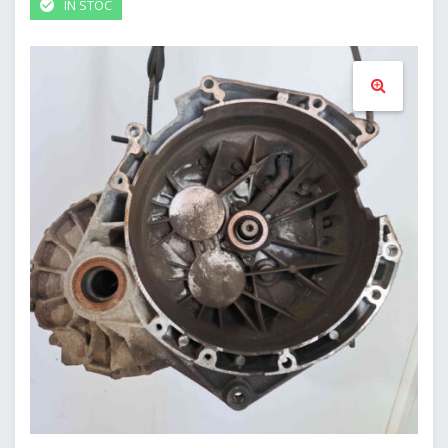
IN STOC
🔍