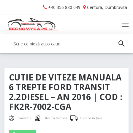
Skip
Skip
+40 356 880 049
Centura, Dumbrăvița
to
to
navigation
content
TO
NA
Caută:
CAUT
CUTIE DE VITEZE MANUALA
6 TREPTE FORD TRANSIT
2.2DIESEL – AN 2016 | COD :
FK2R-7002-CGA
Garanție
Oferim factură
Livrare în țară