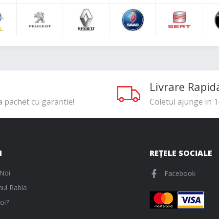
Livrare Rapid
a pachet cu garantie!
Coletul ajunge in 1-
I
REȚELE SOCIALE
Noi
Facebook
ul Rabla
oi?