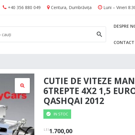
+40 356 880 049
Centura, Dumbrăvița
Luni – Vineri 8:
DESPRE N
CONTACT
CAUTĂ
CUTIE DE VITEZE MA
6TREPTE 4X2 1,5 EUR
QASHQAI 2012
🔍
IN STOC
1.700,00
LEI