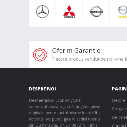
Oferim Garantie
Fiecare produs vandut de noi vine l
DESPRE NOI
PAGIN
Dezmembrări EconomyCars
Despre 
comercializează o gamă largă de piese
Program
originale pentru autoturisme local cât și
De ce N
național. Ne puteți găsi la sediul nostru
din Dumbrăvița, DNCT 307211, Timiș.
Contact