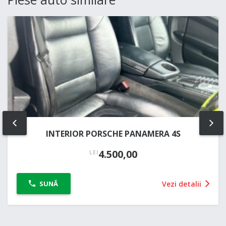
PREV
NE
INTERIOR PORSCHE PANAMERA 4S
4.500,00
LEI
Vezi detalii
SUNĂ