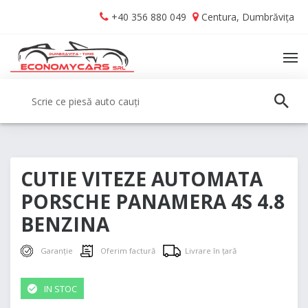
Skip
Skip
+40 356 880 049
Centura, Dumbrăvița
to
to
navigation
content
TO
NA
Caută:
CAUT
CUTIE VITEZE AUTOMATA
PORSCHE PANAMERA 4S 4.8
BENZINA
Garanție
Oferim factură
Livrare în țară
IN STOC