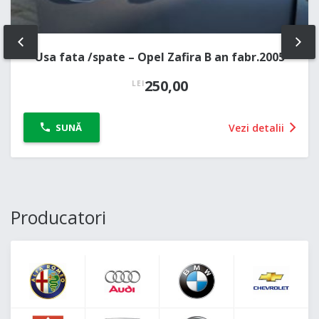
PREV
NE
Usa fata /spate – Opel Zafira B an fabr.2005
250,00
LEI
Vezi detalii
SUNĂ
Producatori