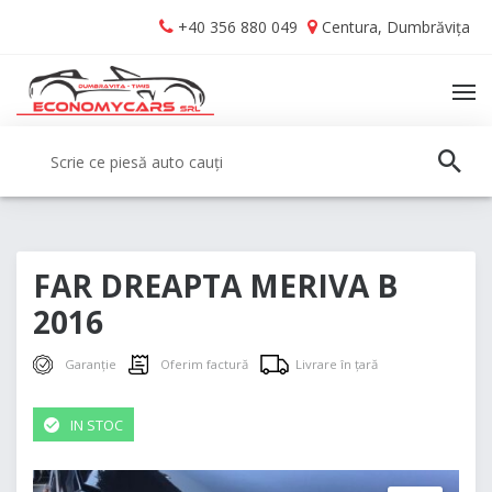
Skip
Skip
+40 356 880 049
Centura, Dumbrăvița
to
to
navigation
content
TO
NA
Caută:
CAUT
FAR DREAPTA MERIVA B
2016
Garanție
Oferim factură
Livrare în țară
IN STOC