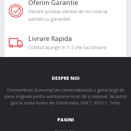
Oferim Garantie
Fiecare produs vandut de noi vine la
pachet cu garantie!
Livrare Rapida
Coletul ajunge in 1-2 zile lucratoare.
DESPRE NOI
Dezmembrări EconomyCars comercializează o gamă largă de
piese originale pentru autoturisme local cât și național. Ne puteți
găsi la sediul nostru din Dumbrăvița, DNCT 307211, Timiș.
PAGINI