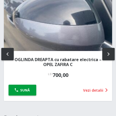
PREV
NE
OGLINDA DREAPTA cu rabatare electrica –
OPEL ZAFIRA C
700,00
LEI
Vezi detalii
SUNĂ