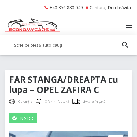
Skip
Skip
+40 356 880 049
Centura, Dumbrăvița
to
to
navigation
content
TO
NA
Caută:
CAUT
FAR STANGA/DREAPTA cu
lupa – OPEL ZAFIRA C
Garanție
Oferim factură
Livrare în țară
IN STOC