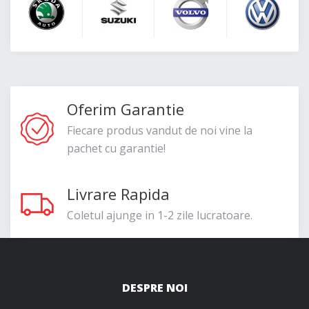
Oferim Garantie
Fiecare produs vandut de noi vine la
pachet cu garantie!
Livrare Rapida
Coletul ajunge in 1-2 zile lucratoare.
DESPRE NOI