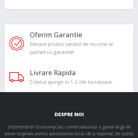
Oferim Garantie
Fiecare produs vandut de noi vine la
pachet cu garantie!
Livrare Rapida
Coletul ajunge in 1-2 zile lucratoare.
DESPRE NOI
Dezmembrări EconomyCars comercializează o gamă largă de
piese originale pentru autoturisme local cât și național. Ne puteți