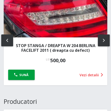
PREV
NE
STOP STANGA / DREAPTA W 204 BERLINA
FACELIFT 2011 ( dreapta cu defect)
500,00
LEI
Vezi detalii
SUNĂ
Producatori