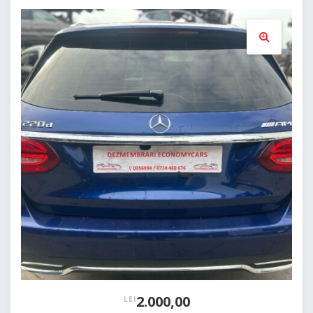
🔍
2.000,00
LEI