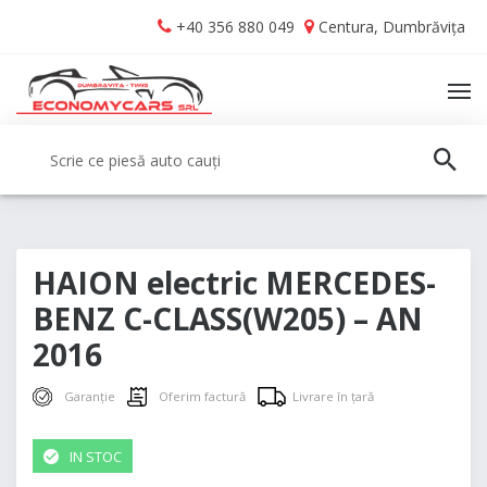
Skip
Skip
+40 356 880 049
Centura, Dumbrăvița
to
to
navigation
content
TO
NA
Caută:
CAUT
HAION electric MERCEDES-
BENZ C-CLASS(W205) – AN
2016
Garanție
Oferim factură
Livrare în țară
IN STOC