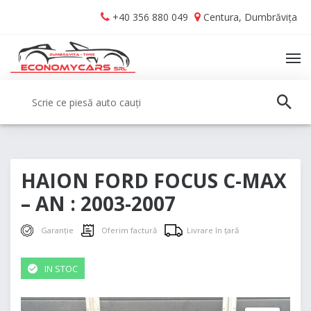
Skip
Skip
+40 356 880 049
Centura, Dumbrăvița
to
to
navigation
content
TO
NA
Caută:
CAUT
HAION FORD FOCUS C-MAX
– AN : 2003-2007
Garanție
Oferim factură
Livrare în țară
IN STOC