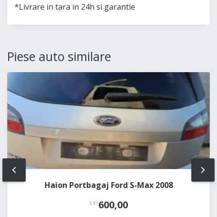
*Livrare in tara in 24h si garantie
Piese auto similare
PREV
NE
Haion Portbagaj Ford S-Max 2008
600,00
LEI