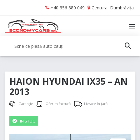
Skip
Skip
+40 356 880 049
Centura, Dumbrăvița
to
to
navigation
content
TO
NA
Caută:
CAUT
HAION HYUNDAI IX35 – AN
2013
Garanție
Oferim factură
Livrare în țară
IN STOC