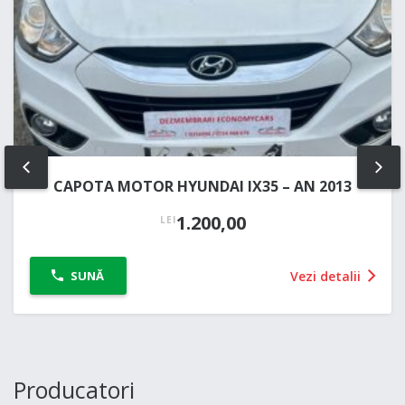
PREV
NE
CAPOTA MOTOR HYUNDAI IX35 – AN 2013
1.200,00
LEI
Vezi detalii
SUNĂ
Producatori