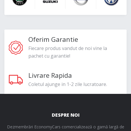
Oferim Garantie
Fiecare produs vandut de noi vine la
pachet cu garantie!
Livrare Rapida
Coletul ajunge in 1-2 zile lucratoare.
DESPRE NOI
Dezmembrări EconomyCars comercializează o gamă largă de