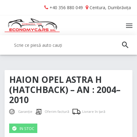
Skip
Skip
+40 356 880 049
Centura, Dumbrăvița
to
to
navigation
content
TO
NA
Caută:
CAUT
HAION OPEL ASTRA H
(HATCHBACK) – AN : 2004–
2010
Garanție
Oferim factură
Livrare în țară
IN STOC