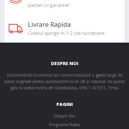
pachet cu garantie!
Livrare Rapida
Coletul ajunge in 1-2 zile lucratoare.
DESPRE NOI
Dezmembrări EconomyCars comercializează o gamă largă de
piese originale pentru autoturisme local cât și național. Ne puteți
găsi la sediul nostru din Dumbrăvița, DNCT 307211, Timiș.
PAGINI
Despre Noi
Programul Rabla