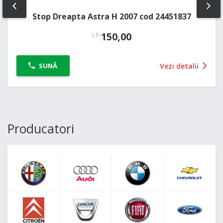
PREV
NE
Stop Dreapta Astra H 2007 cod 24451837
150,00
LEI
Vezi detalii
SUNĂ
Producatori