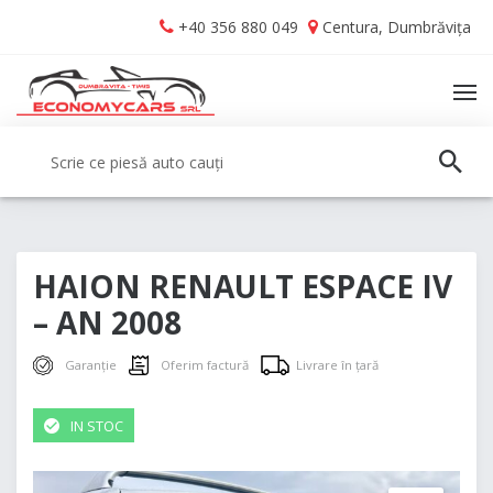
Skip
Skip
+40 356 880 049
Centura, Dumbrăvița
to
to
navigation
content
TO
NA
Caută:
CAUT
HAION RENAULT ESPACE IV
– AN 2008
Garanție
Oferim factură
Livrare în țară
IN STOC