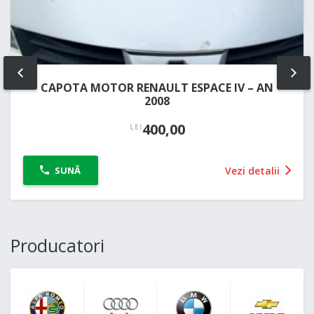
PREV
NE
CAPOTA MOTOR RENAULT ESPACE IV – AN
2008
400,00
LEI
Vezi detalii
SUNĂ
Producatori