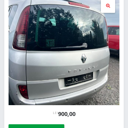
🔍
900,00
LEI