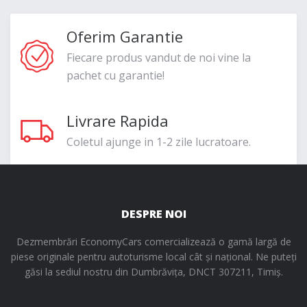
Oferim Garantie
Fiecare produs vandut de noi vine la
pachet cu garantie!
Livrare Rapida
Coletul ajunge in 1-2 zile lucratoare.
DESPRE NOI
Dezmembrări EconomyCars comercializează o gamă largă de
piese originale pentru autoturisme local cât și național. Ne puteți
găsi la sediul nostru din Dumbrăvița, DNCT 307211, Timiș.