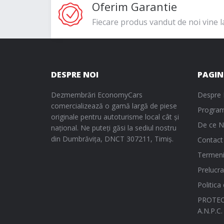
Oferim Garantie
Fiecare produs vandut de noi vine l
DESPRE NOI
PAGIN
Dezmembrări EconomyCars
Despre 
comercializează o gamă largă de piese
Program
originale pentru autoturisme local cât și
De ce N
național. Ne puteți găsi la sediul nostru
din Dumbrăvița, DNCT 307211, Timiș.
Contact
Termeni 
Prelucra
Politica
PROTEC
A.N.P.C.