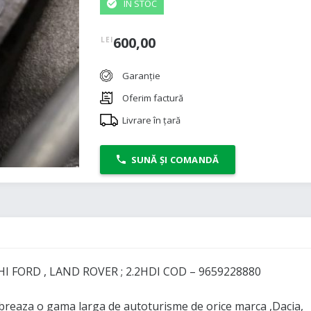
IN STOC
600,00
LEI
Garanție
Oferim factură
Livrare în țară
SUNĂ ȘI COMANDĂ
 FORD , LAND ROVER ; 2.2HDI COD – 9659228880
aza o gama larga de autoturisme de orice marca ,Dacia,