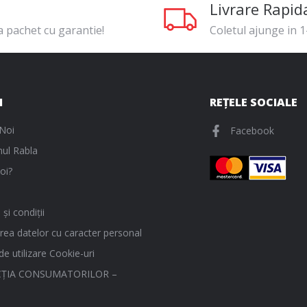
Livrare Rapid
a pachet cu garantie!
Coletul ajunge in 1-
I
REȚELE SOCIALE
Noi
Facebook
ul Rabla
oi?
și condiții
rea datelor cu caracter personal
 de utilizare Cookie-uri
ŢIA CONSUMATORILOR –