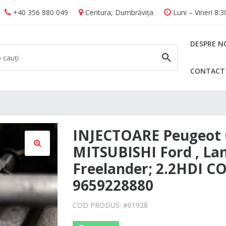
+40 356 880 049
Centura, Dumbrăvița
Luni – Vineri 8:
DESPRE N
CONTACT
CAUTĂ
INJECTOARE Peugeot 
MITSUBISHI Ford , La
Freelander; 2.2HDI C
🔍
9659228880
COD PRODUS: #
01928