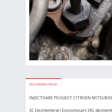
DESCRIEREA PIESEI
INJECTOARE PEUGEOT CITROEN MITSUBISHI
SC Dezmembrari Economycars SRL dezmembre