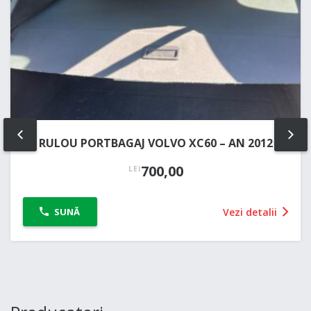
RULOU PORTBAGAJ VOLVO XC60 – AN 2012
PREV
NE
700,00
LEI
Vezi detalii
SUNĂ