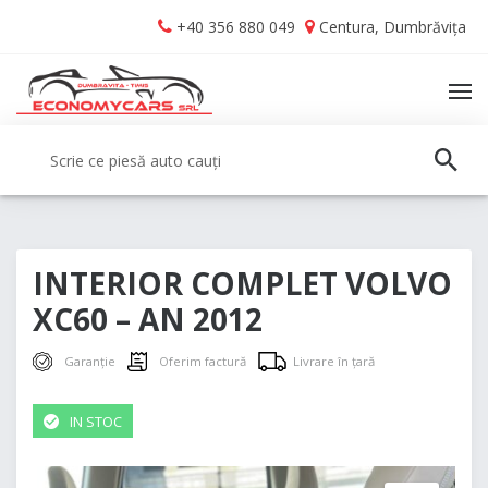
Skip
Skip
+40 356 880 049
Centura, Dumbrăvița
to
to
navigation
content
TO
NA
Caută:
CAUT
INTERIOR COMPLET VOLVO
XC60 – AN 2012
Garanție
Oferim factură
Livrare în țară
IN STOC