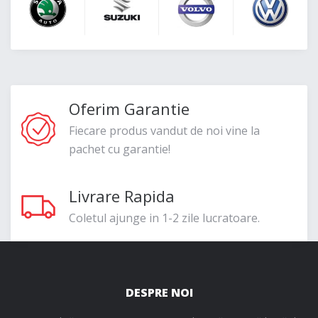
Oferim Garantie
Fiecare produs vandut de noi vine la
pachet cu garantie!
Livrare Rapida
Coletul ajunge in 1-2 zile lucratoare.
DESPRE NOI