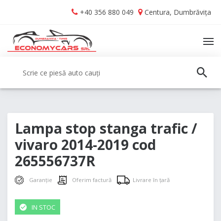
Skip
Skip
+40 356 880 049
Centura, Dumbrăvița
to
to
navigation
content
TO
NA
Caută:
CAUT
Lampa stop stanga trafic /
vivaro 2014-2019 cod
265556737R
Garanție
Oferim factură
Livrare în țară
IN STOC