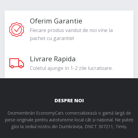
Oferim Garantie
Fiecare produs vandut de noi vine la
pachet cu garantie!
Livrare Rapida
Coletul ajunge in 1-2 zile lucratoare.
DESPRE NOI
Dezmembrări EconomyCars comercializează o gamă largă de
piese originale pentru autoturisme local cât și național. Ne puteți
găsi la sediul nostru din Dumbrăvița, DNCT 307211, Timiș.