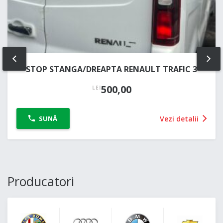
PREV
NE
STOP STANGA/DREAPTA RENAULT TRAFIC 3
500,00
LEI
Vezi detalii
SUNĂ
Producatori