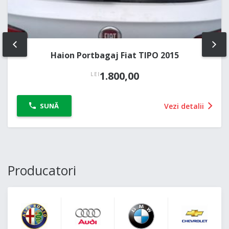
PREV
NE
Haion Portbagaj Fiat TIPO 2015
1.800,00
LEI
Vezi detalii
SUNĂ
Producatori