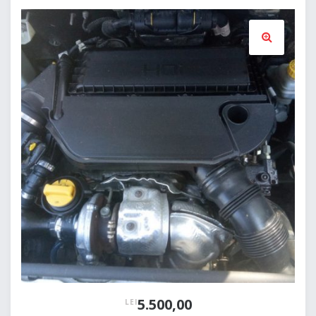
🔍
5.500,00
LEI