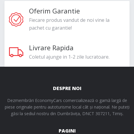
Oferim Garantie
Fiecare produs vandut de noi vine la
pachet cu garantie!
Livrare Rapida
Coletul ajunge in 1-2 zile lucratoare.
DESPRE NOI
Dezmembrări EconomyCars comercializează o gamă largă de
piese originale pentru autoturisme local cât și național. Ne puteți
găsi la sediul nostru din Dumbrăvița, DNCT 307211, Timiș.
PAGINI