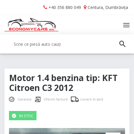
Skip
Skip
+40 356 880 049
Centura, Dumbrăvița
to
to
navigation
content
TO
NA
Caută:
CAUT
Motor 1.4 benzina tip: KFT
Citroen C3 2012
Garanție
Oferim factură
Livrare în țară
IN STOC