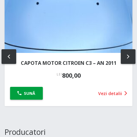
PREV
NE
CAPOTA MOTOR CITROEN C3 – AN 2011
800,00
LEI
Vezi detalii
SUNĂ
Producatori