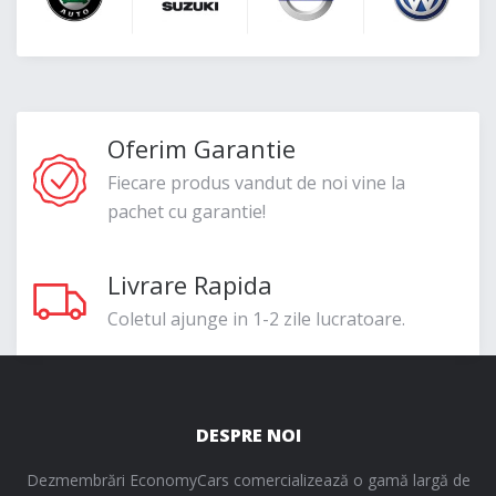
Oferim Garantie
Fiecare produs vandut de noi vine la
pachet cu garantie!
Livrare Rapida
Coletul ajunge in 1-2 zile lucratoare.
DESPRE NOI
Dezmembrări EconomyCars comercializează o gamă largă de