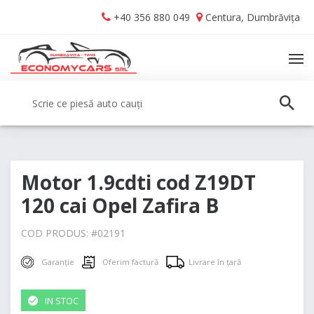
Skip
Skip
+40 356 880 049
Centura, Dumbrăvița
to
to
navigation
content
TO
NA
Caută:
CAUT
Motor 1.9cdti cod Z19DT
120 cai Opel Zafira B
COD PRODUS: #
02191
Garanție
Oferim factură
Livrare în țară
IN STOC