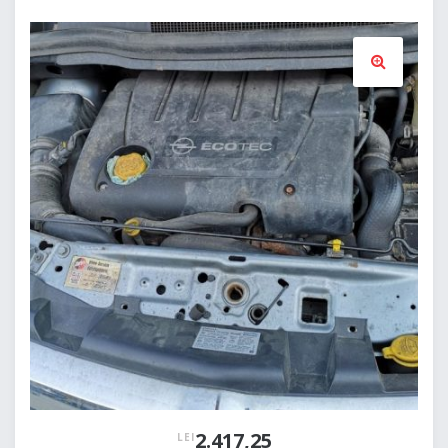
🔍
2.417,25
LEI