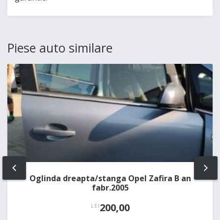
Piese auto similare
PREV
NE
Oglinda dreapta/stanga Opel Zafira B an
fabr.2005
200,00
LEI