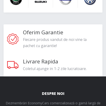
Oferim Garantie
Fiecare produs vandut de noi vine la
pachet cu garantie!
Livrare Rapida
Coletul ajunge in 1-2 zile lucratoare.
DESPRE NOI
Dezmembrări EconomyCars comercializează o gamă largă de