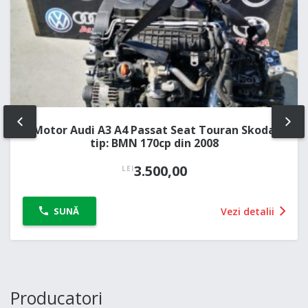
Motor Audi A3 A4 Passat Seat Touran Skoda
PREV
NE
tip: BMN 170cp din 2008
3.500,00
LEI
Vezi detalii
SUNĂ
Producatori