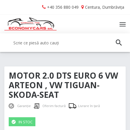
Skip
Skip
+40 356 880 049
Centura, Dumbrăvița
to
to
navigation
content
TO
NA
Caută:
CAUT
MOTOR 2.0 DTS EURO 6 VW
ARTEON , VW TIGUAN-
SKODA-SEAT
Garanție
Oferim factură
Livrare în țară
IN STOC