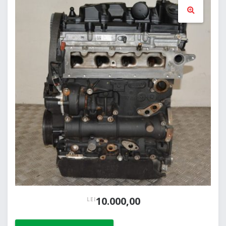
🔍
10.000,00
LEI