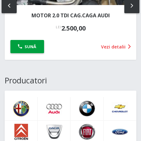
PREV
NE
MOTOR 2.0 TDI CAG.CAGA AUDI
2.500,00
LEI
Vezi detalii
SUNĂ
Producatori