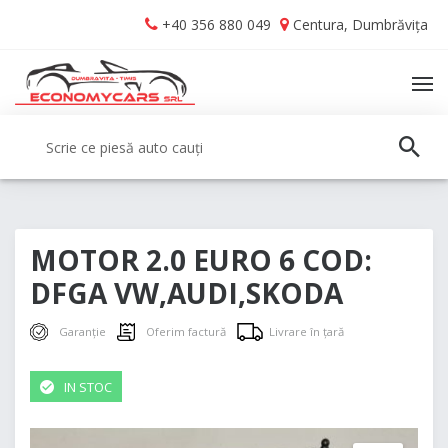
Skip
Skip
+40 356 880 049
Centura, Dumbrăvița
to
to
navigation
content
TO
NA
Caută:
CAUT
MOTOR 2.0 EURO 6 COD:
DFGA VW,AUDI,SKODA
Garanție
Oferim factură
Livrare în țară
IN STOC