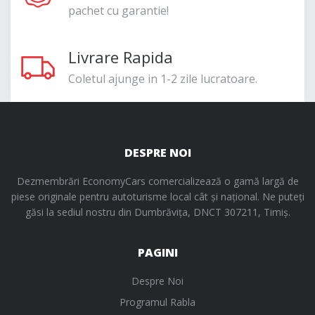
pachet cu garantie!
Livrare Rapida
Coletul ajunge in 1-2 zile lucratoare.
DESPRE NOI
Dezmembrări EconomyCars comercializează o gamă largă de
piese originale pentru autoturisme local cât și național. Ne puteți
găsi la sediul nostru din Dumbrăvița, DNCT 307211, Timiș.
PAGINI
Despre Noi
Programul Rabla