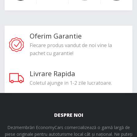
Oferim Garantie
Fiecare produs vandut de noi vine la
pachet cu garantie!
Livrare Rapida
Coletul ajunge in 1-2 zile lucratoare.
DESPRE NOI
Dezmembrări EconomyCars comercializează o gamă largă de
piese originale pentru autoturisme local cât și național. Ne puteți