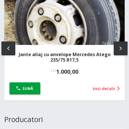
PREV
NE
Jante aliaj cu anvelope Mercedes Atego
235/75 R17,5
1.000,00
LEI
Vezi detalii
SUNĂ
Producatori