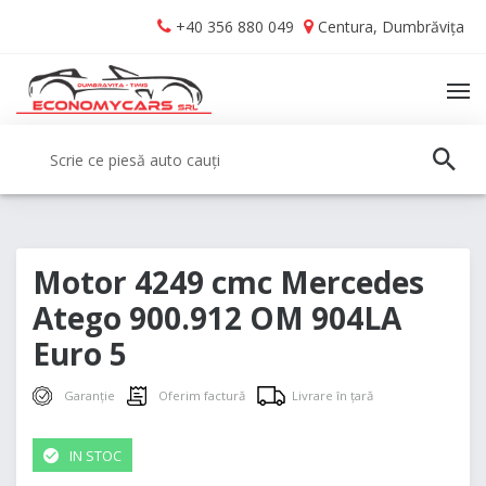
Skip
Skip
+40 356 880 049
Centura, Dumbrăvița
to
to
navigation
content
TO
NA
Caută:
CAUT
Motor 4249 cmc Mercedes
Atego 900.912 OM 904LA
Euro 5
Garanție
Oferim factură
Livrare în țară
IN STOC