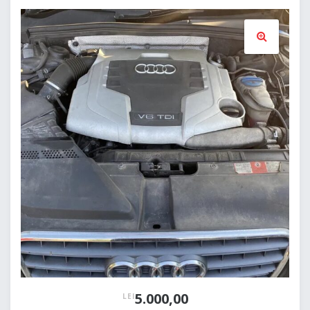
🔍
5.000,00
LEI