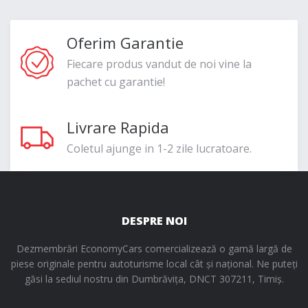
Oferim Garantie
Fiecare produs vandut de noi vine la
pachet cu garantie!
Livrare Rapida
Coletul ajunge in 1-2 zile lucratoare.
DESPRE NOI
Dezmembrări EconomyCars comercializează o gamă largă de
piese originale pentru autoturisme local cât și național. Ne puteți
găsi la sediul nostru din Dumbrăvița, DNCT 307211, Timiș.