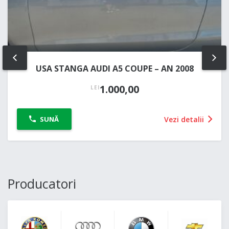
PREV
NE
USA STANGA AUDI A5 COUPE – AN 2008
1.000,00
LEI
Vezi detalii
SUNĂ
Producatori