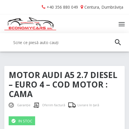
Skip
Skip
+40 356 880 049
Centura, Dumbrăvița
to
to
navigation
content
TO
NA
Caută:
CAUT
MOTOR AUDI A5 2.7 DIESEL
– EURO 4 – COD MOTOR :
CAMA
Garanție
Oferim factură
Livrare în țară
IN STOC