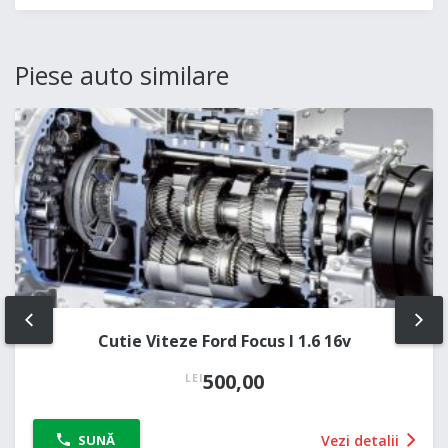
Piese auto similare
PREV
NE
Cutie Viteze Ford Focus I 1.6 16v
500,00
LEI
Vezi detalii
SUNĂ