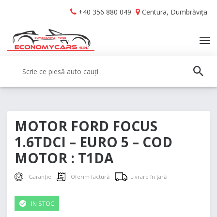
Skip
Skip
+40 356 880 049
Centura, Dumbrăvița
to
to
navigation
content
TO
NA
Caută:
CAUT
MOTOR FORD FOCUS
1.6TDCI – EURO 5 – COD
MOTOR : T1DA
Garanție
Oferim factură
Livrare în țară
IN STOC