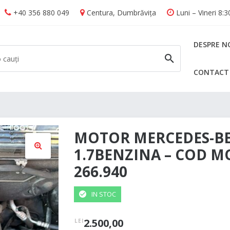
+40 356 880 049
Centura, Dumbrăvița
Luni – Vineri 8:
DESPRE N
CONTACT
CAUTĂ
MOTOR MERCEDES-B
1.7BENZINA – COD M
266.940
🔍
IN STOC
2.500,00
LEI