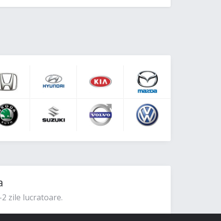
a
2 zile lucratoare.