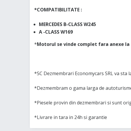
*COMPATIBILITATE :
MERCEDES B-CLASS W245
A -CLASS W169
*
Motorul se vinde complet fara anexe la p
*SC Dezmembrari Economycars SRL va sta la
*Dezmembram o gama larga de autoturisme 
*Piesele provin din dezmembrari si sunt or
*Livrare in tara in 24h si garantie