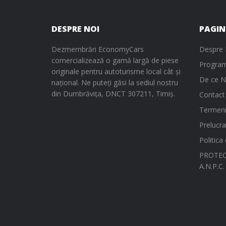
DESPRE NOI
PAGIN
Dezmembrări EconomyCars
Despre 
comercializează o gamă largă de piese
Program
originale pentru autoturisme local cât și
De ce N
național. Ne puteți găsi la sediul nostru
din Dumbrăvița, DNCT 307211, Timiș.
Contact
Termeni 
Prelucra
Politica
PROTEC
A.N.P.C.