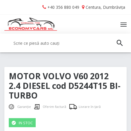
Skip
Skip
+40 356 880 049
Centura, Dumbrăvița
to
to
navigation
content
TO
NA
Caută:
CAUT
MOTOR VOLVO V60 2012
2.4 DIESEL cod D5244T15 BI-
TURBO
Garanție
Oferim factură
Livrare în țară
IN STOC