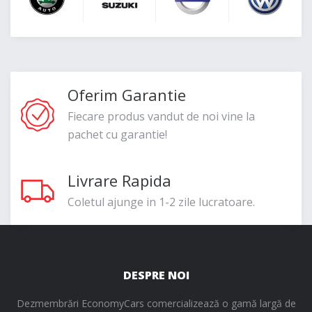
Oferim Garantie
Fiecare produs vandut de noi vine la
pachet cu garantie!
Livrare Rapida
Coletul ajunge in 1-2 zile lucratoare.
DESPRE NOI
Dezmembrări EconomyCars comercializează o gamă largă de