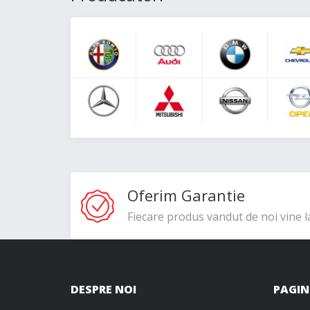
Oferim Garantie
Fiecare produs vandut de noi vine l
DESPRE NOI
PAGIN