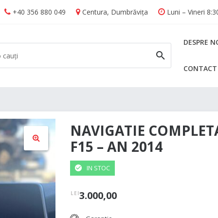
+40 356 880 049
Centura, Dumbrăvița
Luni – Vineri 8:
DESPRE N
CONTACT
CAUTĂ
NAVIGATIE COMPLET
F15 – AN 2014
🔍
IN STOC
3.000,00
LEI