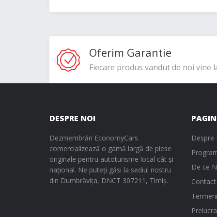
Oferim Garantie
Fiecare produs vandut de noi vine l
DESPRE NOI
PAGIN
Dezmembrări EconomyCars
Despre 
comercializează o gamă largă de piese
Program
originale pentru autoturisme local cât și
De ce N
național. Ne puteți găsi la sediul nostru
din Dumbrăvița, DNCT 307211, Timiș.
Contact
Termeni 
Prelucra