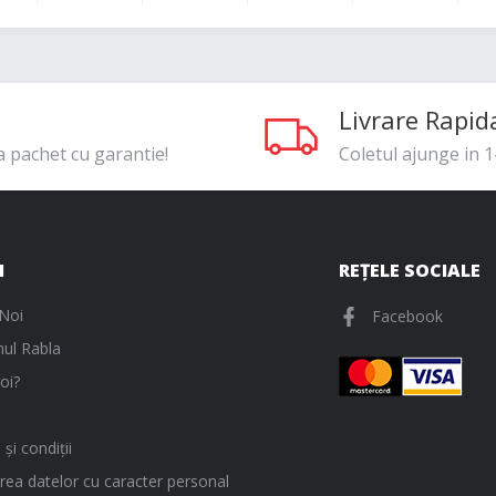
Livrare Rapid
a pachet cu garantie!
Coletul ajunge in 1-
I
REȚELE SOCIALE
Noi
Facebook
ul Rabla
oi?
și condiții
rea datelor cu caracter personal