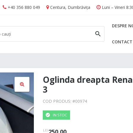
+40 356 880 049
Centura, Dumbrăvița
Luni – Vineri 8:
DESPRE N
CONTACT
CAUTĂ
Oglinda dreapta Ren
3
🔍
COD PRODUS: #
00974
IN STOC
250,00
LEI