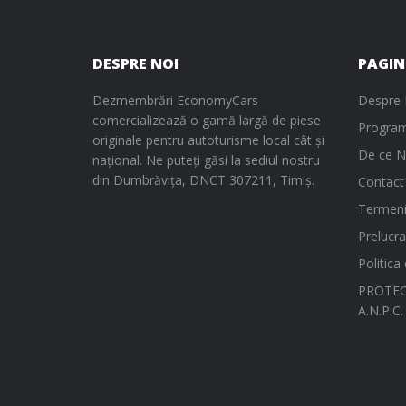
DESPRE NOI
PAGIN
Dezmembrări EconomyCars
Despre 
comercializează o gamă largă de piese
Program
originale pentru autoturisme local cât și
De ce N
național. Ne puteți găsi la sediul nostru
din Dumbrăvița, DNCT 307211, Timiș.
Contact
Termeni 
Prelucra
Politica
PROTEC
A.N.P.C.