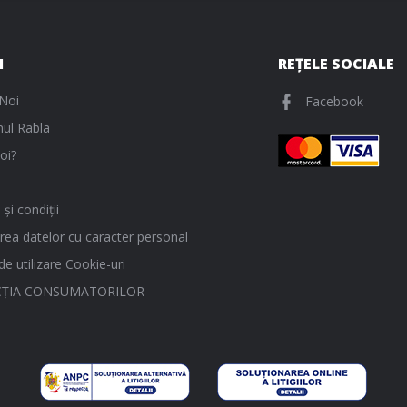
I
REȚELE SOCIALE
Noi
Facebook
ul Rabla
oi?
și condiții
rea datelor cu caracter personal
 de utilizare Cookie-uri
ŢIA CONSUMATORILOR –