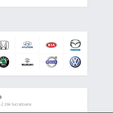
a
2 zile lucratoare.