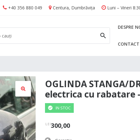
+40 356 880 049
Centura, Dumbrăvița
Luni – Vineri 8:
DESPRE N
CONTACT
CAUTĂ
OGLINDA STANGA/D
electrica cu rabatare
🔍
IN STOC
300,00
LEI