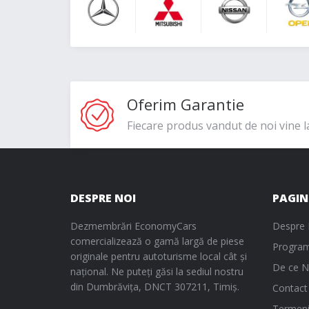
Oferim Garantie
Fiecare produs vandut de noi vine l
DESPRE NOI
PAGIN
Dezmembrări EconomyCars
Despre 
comercializează o gamă largă de piese
Program
originale pentru autoturisme local cât și
De ce N
național. Ne puteți găsi la sediul nostru
din Dumbrăvița, DNCT 307211, Timiș.
Contact
Termeni 