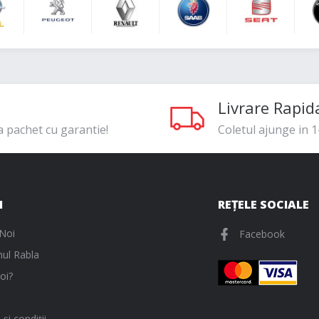
Livrare Rapid
a pachet cu garantie!
Coletul ajunge in 1-
I
REȚELE SOCIALE
Noi
Facebook
ul Rabla
oi?
și condiții