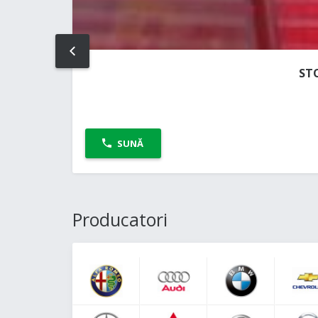
PREV
ST
SUNĂ
Producatori