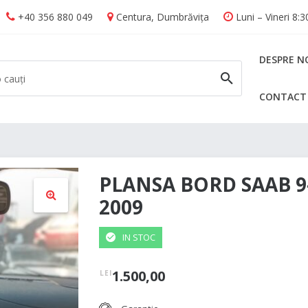
+40 356 880 049
Centura, Dumbrăvița
Luni – Vineri 8:
DESPRE N
CONTACT
CAUTĂ
PLANSA BORD SAAB 9-
2009
🔍
IN STOC
1.500,00
LEI