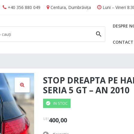
+40 356 880 049
Centura, Dumbrăvița
Luni – Vineri 8:
DESPRE N
CONTACT
CAUTĂ
STOP DREAPTA PE H
SERIA 5 GT – AN 2010
🔍
IN STOC
400,00
LEI