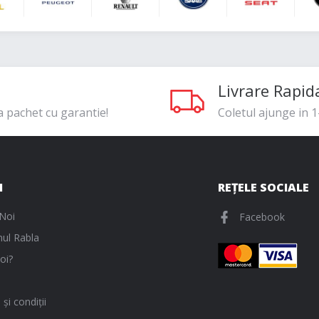
Livrare Rapid
a pachet cu garantie!
Coletul ajunge in 1-
I
REȚELE SOCIALE
Noi
Facebook
ul Rabla
oi?
și condiții