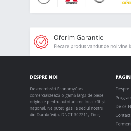
Oferim Garantie
Fiecare produs vandut de noi vine l
DESPRE NOI
PAGIN
Dezmembrări EconomyCars
Despre 
comercializează o gamă largă de piese
Program
originale pentru autoturisme local cât și
De ce N
național. Ne puteți găsi la sediul nostru
din Dumbrăvița, DNCT 307211, Timiș.
Contact
Termeni 