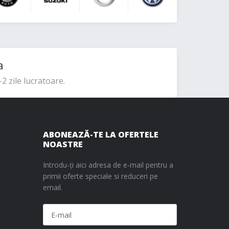
a
2 zile lucratoare.
ABONEAZĂ-TE LA OFERTELE
NOASTRE
Introdu-ți aici adresa de e-mail pentru a
primii oferte speciale si reduceri pe
email.