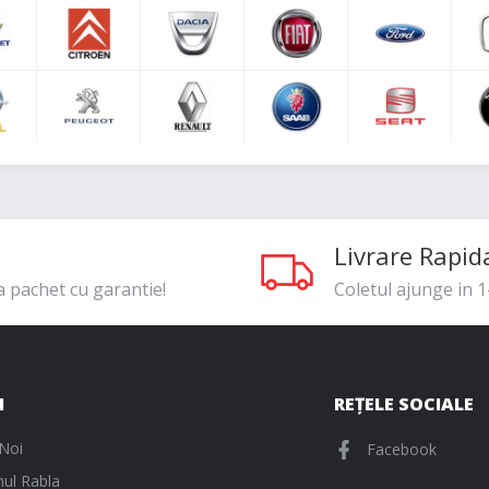
Livrare Rapid
a pachet cu garantie!
Coletul ajunge in 1-
I
REȚELE SOCIALE
Noi
Facebook
ul Rabla