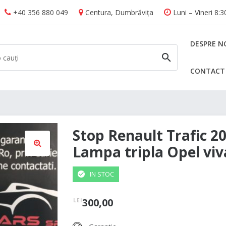
+40 356 880 049
Centura, Dumbrăvița
Luni – Vineri 8:
DESPRE N
CONTACT
CAUTĂ
Stop Renault Trafic 2
Lampa tripla Opel viv
🔍
IN STOC
300,00
LEI