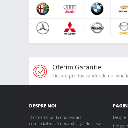
Oferim Garantie
Fiecare produs vandut de noi vine l
DESPRE NOI
PAGIN
Dezmembrări EconomyCars
Despre 
comercializează o gamă largă de piese
Program