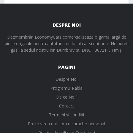
DESPRE NOI
Dezmembrări EconomyCars comercializează o gamă largă de
piese originale pentru autoturisme local cât și național. Ne puteți
găsi la sediul nostru din Dumbrăvița, DNCT 307211, Timiș.
PAGINI
Despre Noi
Programul Rabla
De ce Noi?
Contact
Termeni și condiții
Prelucrarea datelor cu caracter personal
Politica de utilizare Cookie-uri