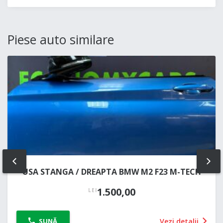
Piese auto similare
PREV
NE
USA STANGA / DREAPTA BMW M2 F23 M-TECH
1.500,00
LEI
Vezi detalii
SUNĂ