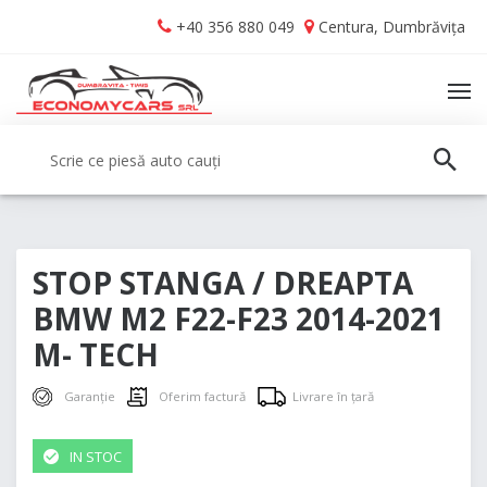
Skip
Skip
+40 356 880 049
Centura, Dumbrăvița
to
to
navigation
content
TO
NA
Caută:
CAUT
STOP STANGA / DREAPTA
BMW M2 F22-F23 2014-2021
M- TECH
Garanție
Oferim factură
Livrare în țară
IN STOC