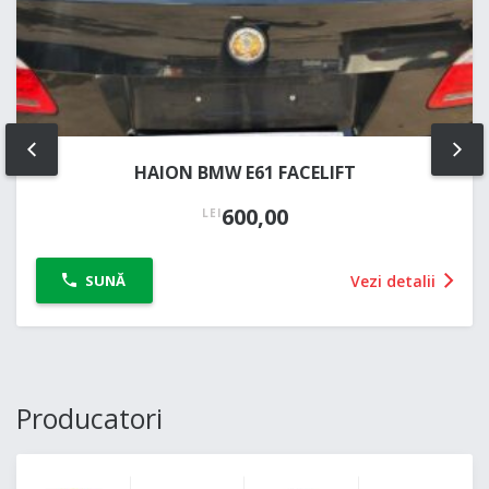
PREV
NE
HAION BMW E61 FACELIFT
600,00
LEI
Vezi detalii
SUNĂ
Producatori