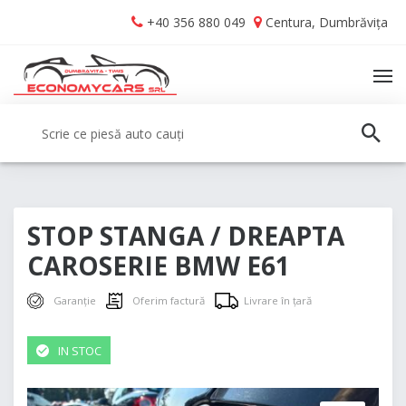
Skip
Skip
+40 356 880 049
Centura, Dumbrăvița
to
to
navigation
content
TO
NA
Caută:
CAUT
STOP STANGA / DREAPTA
CAROSERIE BMW E61
Garanție
Oferim factură
Livrare în țară
IN STOC