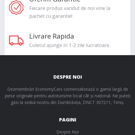
Fiecare produs vandut de noi vine la
pachet cu garantie!
Livrare Rapida
Coletul ajunge in 1-2 zile lucratoare.
DESPRE NOI
Dezmembrări EconomyCars comercializează o gamă largă de
piese originale pentru autoturisme local cât și național. Ne puteți
găsi la sediul nostru din Dumbrăvița, DNCT 307211, Timiș.
PAGINI
Despre Noi