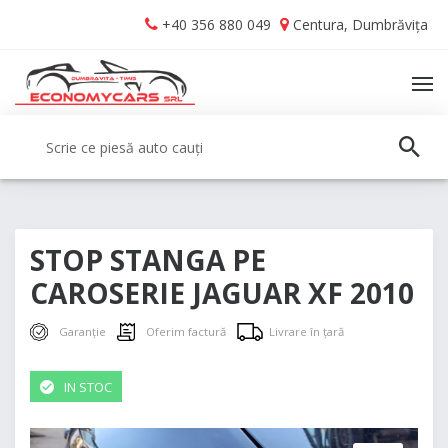
Skip
Skip
+40 356 880 049
Centura, Dumbrăvița
to
to
navigation
content
TO
NA
Caută:
CAUT
STOP STANGA PE
CAROSERIE JAGUAR XF 2010
Garanție
Oferim factură
Livrare în țară
IN STOC