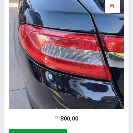
🔍
800,00
LEI