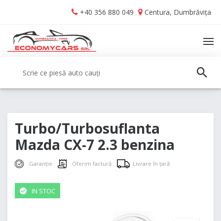
Skip
Skip
+40 356 880 049
Centura, Dumbrăvița
to
to
navigation
content
TO
NA
Caută:
CAUT
Turbo/Turbosuflanta
Mazda CX-7 2.3 benzina
Garanție
Oferim factură
Livrare în țară
IN STOC