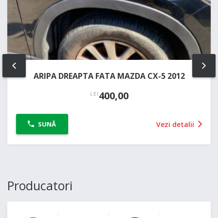
PREV
NE
ARIPA DREAPTA FATA MAZDA CX-5 2012
400,00
LEI
Vezi detalii
SUNĂ
Producatori