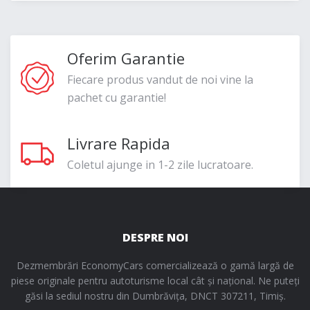
Oferim Garantie
Fiecare produs vandut de noi vine la
pachet cu garantie!
Livrare Rapida
Coletul ajunge in 1-2 zile lucratoare.
DESPRE NOI
Dezmembrări EconomyCars comercializează o gamă largă de
piese originale pentru autoturisme local cât și național. Ne puteți
găsi la sediul nostru din Dumbrăvița, DNCT 307211, Timiș.